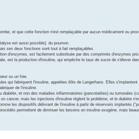
 incombe, et que cette fonction n'est remplaçable par aucun médicament ou proc
dialyse est aussi possible), du poumon.
ais ses deux fonctions sont tout à fait remplaçables.
uction d'enzymes, est facilement substituée par des comprimés d'enzymes pris
e, est la production d'insuline, qui empêche le taux de sucre de s'élever dan
eur ou un foie.
lules qui fabriquent l'insuline, appelées ilôts de Langerhans. Elles s'implantent 
riquer de l'insuline.
t du diabète, et non des maladies inflammatoires (pancréatites) ou tumorales (
un cancer, mais les injections d'insuline règlent le problème, et le diabète n
comme les dispositifs délivrant de l'insuline à partir de réservoirs implantés ("pa
 procédés permettent de diminuer les besoins en insuline exogène, mais beau