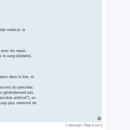
édé médical, la
 avec les repas.
s le sang (diabète).
alors dans le foie, et
cancers) du pancréas.
'est généralement pas
ncréas artificiel"), en
coup plus rarement de
H
a
1 message • Page
1
sur
1
u