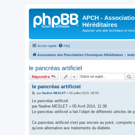
APCH - Associatio
Héréditaires
Apporter une aide technique et moral
Accès rapide
FAQ
Association des Pancréatites Chroniques Héréditaires
Inde
le pancréas artificiel
R
Répondre
le pancréas artificiel
M
par
Nadine MESLET
»
06 juillet 2015, 09:55
e
s
Le pancréas artificiel
s
par Nadine MESLET » 05 Avril 2014, 11:38
a
g
Le pancréas artificiel a fait l’objet de différents articles d
e
Ce pancréas artificiel n'est pas encore au point, comporte
qu'une alternative aux traitements du diabète.