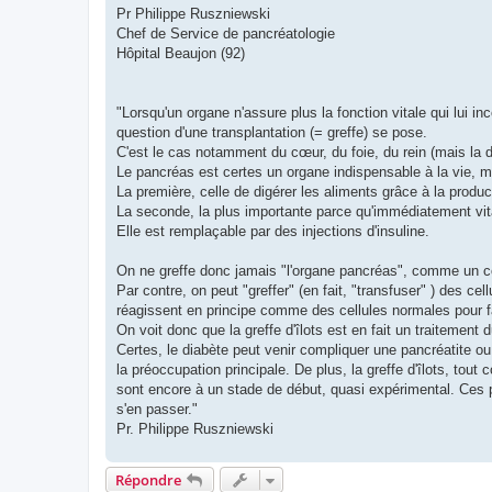
Pr Philippe Ruszniewski
Chef de Service de pancréatologie
Hôpital Beaujon (92)
"Lorsqu'un organe n'assure plus la fonction vitale qui lui
question d'une transplantation (= greffe) se pose.
C'est le cas notamment du cœur, du foie, du rein (mais la 
Le pancréas est certes un organe indispensable à la vie, m
La première, celle de digérer les aliments grâce à la prod
La seconde, la plus importante parce qu'immédiatement vital
Elle est remplaçable par des injections d'insuline.
On ne greffe donc jamais "l'organe pancréas", comme un co
Par contre, on peut "greffer" (en fait, "transfuser" ) des cel
réagissent en principe comme des cellules normales pour fab
On voit donc que la greffe d'îlots est en fait un traitemen
Certes, le diabète peut venir compliquer une pancréatite ou 
la préoccupation principale. De plus, la greffe d'îlots, tout 
sont encore à un stade de début, quasi expérimental. Ces
s'en passer."
Pr. Philippe Ruszniewski
Répondre