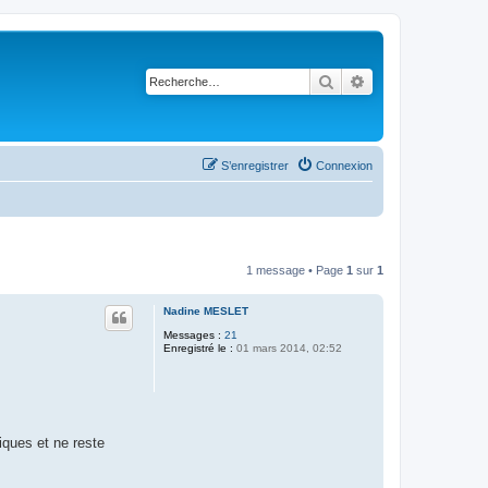
Rechercher
Recherche avancé
S’enregistrer
Connexion
1 message • Page
1
sur
1
Nadine MESLET
Messages :
21
Enregistré le :
01 mars 2014, 02:52
iques et ne reste