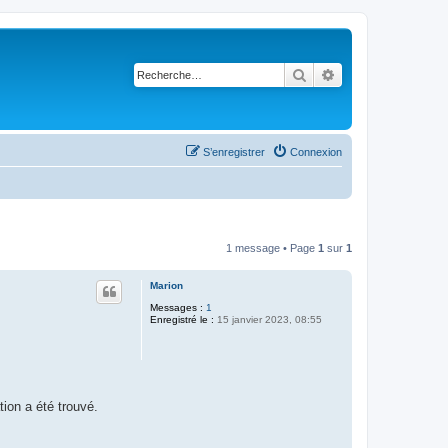
Rechercher
Recherche avancé
S’enregistrer
Connexion
1 message • Page
1
sur
1
Marion
Messages :
1
Enregistré le :
15 janvier 2023, 08:55
ion a été trouvé.