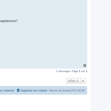
e rapidement?
H
a
1 message • Page
1
sur
1
u
t
Aller à
s contacter
Supprimer les cookies
Heures au format
UTC+02:00