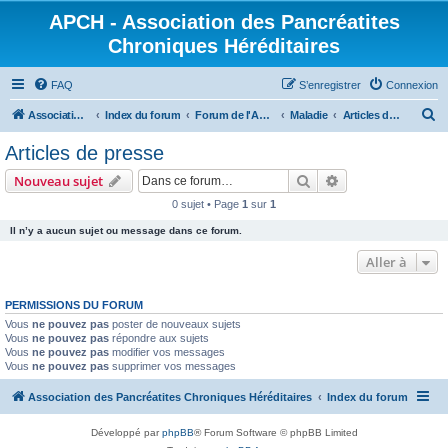
APCH - Association des Pancréatites
Chroniques Héréditaires
FAQ
S’enregistrer
Connexion
R
Association des Pancréatites Chroniques Héréditaires
Index du forum
Forum de l'APCH
Maladie
Articles de presse
e
Articles de presse
c
Rechercher
Recherche avanc
Nouveau sujet
h
0 sujet • Page
1
sur
1
e
Il n’y a aucun sujet ou message dans ce forum.
r
c
Aller à
h
PERMISSIONS DU FORUM
e
Vous
ne pouvez pas
poster de nouveaux sujets
r
Vous
ne pouvez pas
répondre aux sujets
Vous
ne pouvez pas
modifier vos messages
Vous
ne pouvez pas
supprimer vos messages
Association des Pancréatites Chroniques Héréditaires
Index du forum
Développé par
phpBB
® Forum Software © phpBB Limited