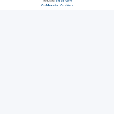
Traduit par
phpBB-fr.com
Confidentialité
|
Conditions