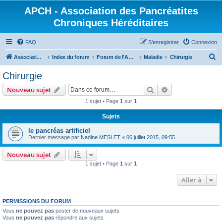
APCH - Association des Pancréatites
Chroniques Héréditaires
FAQ
S’enregistrer
Connexion
R
Association des Pancréatites Chroniques Héréditaires
Index du forum
Forum de l'APCH
Maladie
Chirurgie
e
Chirurgie
c
Rechercher
Recherche avanc
Nouveau sujet
h
1 sujet • Page
1
sur
1
e
Sujets
r
c
le pancréas artificiel
Dernier message par
Nadine MESLET
«
06 juillet 2015, 09:55
h
e
Nouveau sujet
1 sujet • Page
1
sur
1
r
Aller à
PERMISSIONS DU FORUM
Vous
ne pouvez pas
poster de nouveaux sujets
Vous
ne pouvez pas
répondre aux sujets