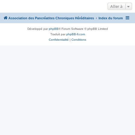
Aller à
Association des Pancréatites Chroniques Héréditaires
Index du forum
Développé par
phpBB
® Forum Software © phpBB Limited
Traduit par
phpBB-fr.com
Confidentialité
|
Conditions