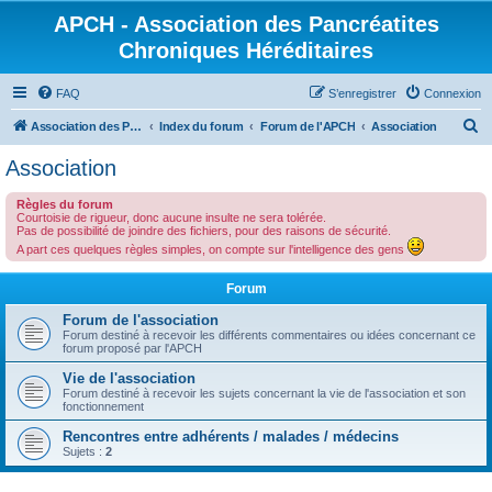
APCH - Association des Pancréatites
Chroniques Héréditaires
FAQ
S’enregistrer
Connexion
R
Association des Pancréatites Chroniques Héréditaires
Index du forum
Forum de l'APCH
Association
e
Association
c
Règles du forum
h
Courtoisie de rigueur, donc aucune insulte ne sera tolérée.
Pas de possibilité de joindre des fichiers, pour des raisons de sécurité.
e
A part ces quelques règles simples, on compte sur l'intelligence des gens
r
c
Forum
h
Forum de l'association
Forum destiné à recevoir les différents commentaires ou idées concernant ce
e
forum proposé par l'APCH
r
Vie de l'association
Forum destiné à recevoir les sujets concernant la vie de l'association et son
fonctionnement
Rencontres entre adhérents / malades / médecins
Sujets :
2