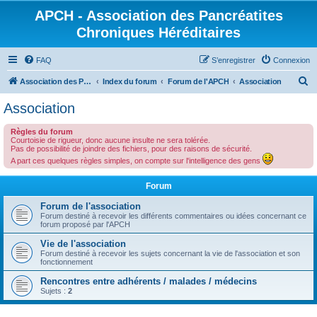
APCH - Association des Pancréatites
Chroniques Héréditaires
FAQ
S’enregistrer
Connexion
R
Association des Pancréatites Chroniques Héréditaires
Index du forum
Forum de l'APCH
Association
e
Association
c
Règles du forum
h
Courtoisie de rigueur, donc aucune insulte ne sera tolérée.
Pas de possibilité de joindre des fichiers, pour des raisons de sécurité.
e
A part ces quelques règles simples, on compte sur l'intelligence des gens
r
c
Forum
h
Forum de l'association
Forum destiné à recevoir les différents commentaires ou idées concernant ce
e
forum proposé par l'APCH
r
Vie de l'association
Forum destiné à recevoir les sujets concernant la vie de l'association et son
fonctionnement
Rencontres entre adhérents / malades / médecins
Sujets :
2