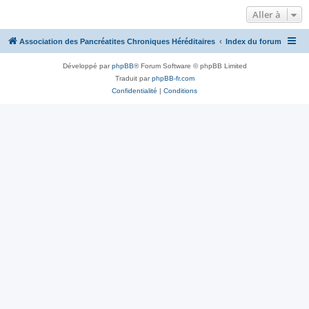
Aller à
Association des Pancréatites Chroniques Héréditaires
Index du forum
Développé par
phpBB
® Forum Software © phpBB Limited
Traduit par
phpBB-fr.com
Confidentialité
|
Conditions