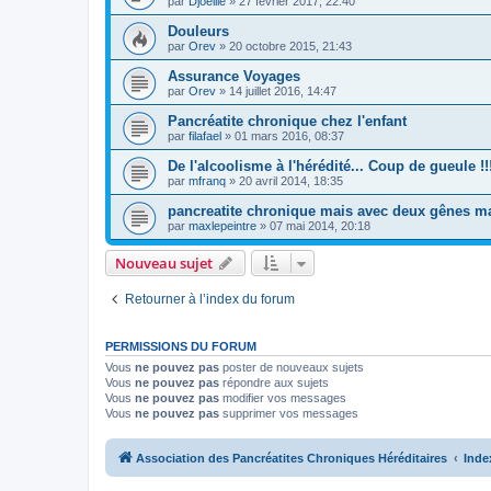
par
Djoellie
»
27 février 2017, 22:40
Douleurs
par
Orev
»
20 octobre 2015, 21:43
Assurance Voyages
par
Orev
»
14 juillet 2016, 14:47
Pancréatite chronique chez l'enfant
par
filafael
»
01 mars 2016, 08:37
De l'alcoolisme à l'hérédité... Coup de gueule !!
par
mfranq
»
20 avril 2014, 18:35
pancreatite chronique mais avec deux gênes m
par
maxlepeintre
»
07 mai 2014, 20:18
Nouveau sujet
Retourner à l’index du forum
PERMISSIONS DU FORUM
Vous
ne pouvez pas
poster de nouveaux sujets
Vous
ne pouvez pas
répondre aux sujets
Vous
ne pouvez pas
modifier vos messages
Vous
ne pouvez pas
supprimer vos messages
Association des Pancréatites Chroniques Héréditaires
Inde