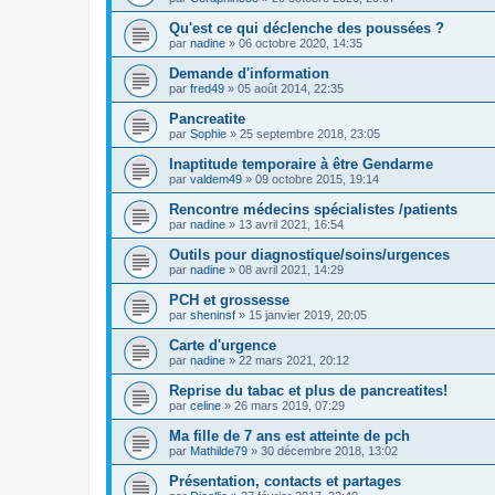
Qu'est ce qui déclenche des poussées ?
par
nadine
»
06 octobre 2020, 14:35
Demande d'information
par
fred49
»
05 août 2014, 22:35
Pancreatite
par
Sophie
»
25 septembre 2018, 23:05
Inaptitude temporaire à être Gendarme
par
valdem49
»
09 octobre 2015, 19:14
Rencontre médecins spécialistes /patients
par
nadine
»
13 avril 2021, 16:54
Outils pour diagnostique/soins/urgences
par
nadine
»
08 avril 2021, 14:29
PCH et grossesse
par
sheninsf
»
15 janvier 2019, 20:05
Carte d'urgence
par
nadine
»
22 mars 2021, 20:12
Reprise du tabac et plus de pancreatites!
par
celine
»
26 mars 2019, 07:29
Ma fille de 7 ans est atteinte de pch
par
Mathilde79
»
30 décembre 2018, 13:02
Présentation, contacts et partages