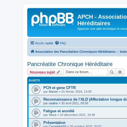
APCH - Associatio
Héréditaires
Apporter une aide technique et moral
Accès rapide
FAQ
Association des Pancréatites Chroniques Héréditaires
Inde
Pancréatite Chronique Héréditaire
Recher
Re
Nouveau sujet
SUJETS
PCH et gene CFTR
par
Marion
»
01 février 2024, 13:05
Reconnaissance de l'ALD (Affectation longue d
par
nadine
»
30 avril 2021, 09:58
Fatigue et anxiété
par
Vince
»
24 décembre 2021, 15:49
Présentation
par
Ceraphine55
»
20 octobre 2020, 20:07