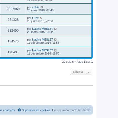
par
celine
3997969
26 mars 2019, 07:46
par
Orev
251328
25 juillet 2016, 22:30
par
Nadine MESLET
232450
25 mars 2016, 18:44
par
Nadine MESLET
184570
11 décembre 2014, 11:56
par
Nadine MESLET
170491
11 décembre 2014, 11:50
20 sujets • Page
1
sur
1
Aller à
s contacter
Supprimer les cookies
Heures au format
UTC+02:00