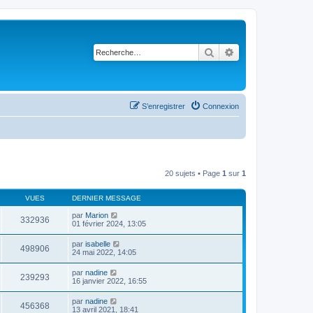
Rechercher
Recherche avancé
S’enregistrer
Connexion
20 sujets • Page
1
sur
1
VUES
DERNIER MESSAGE
par
Marion
332936
01 février 2024, 13:05
par
isabelle
498906
24 mai 2022, 14:05
par
nadine
239293
16 janvier 2022, 16:55
par
nadine
456368
13 avril 2021, 18:41