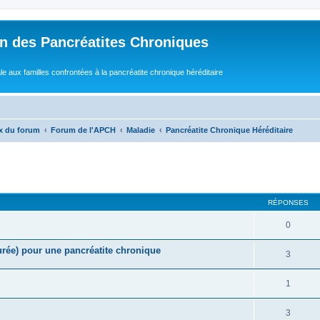
n des Pancréatites Chroniques
e aux familles confrontées à la pancréatite chronique héréditaire
x du forum
Forum de l'APCH
Maladie
Pancréatite Chronique Héréditaire
cher
cherche avancée
RÉPONSES
0
urée) pour une pancréatite chronique
3
1
3