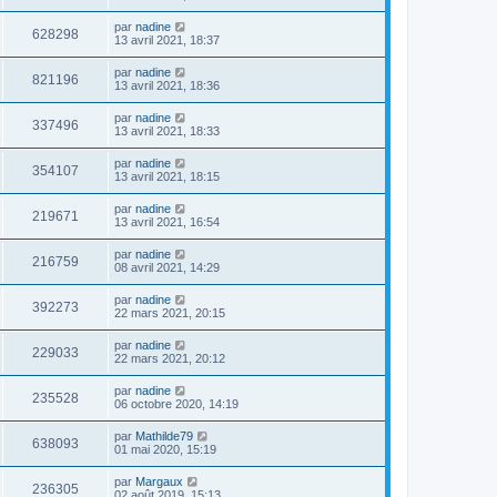
par
nadine
628298
13 avril 2021, 18:37
par
nadine
821196
13 avril 2021, 18:36
par
nadine
337496
13 avril 2021, 18:33
par
nadine
354107
13 avril 2021, 18:15
par
nadine
219671
13 avril 2021, 16:54
par
nadine
216759
08 avril 2021, 14:29
par
nadine
392273
22 mars 2021, 20:15
par
nadine
229033
22 mars 2021, 20:12
par
nadine
235528
06 octobre 2020, 14:19
par
Mathilde79
638093
01 mai 2020, 15:19
par
Margaux
236305
02 août 2019, 15:13