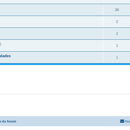
36
2
2
!.
1
alades
1
x du forum
Nou