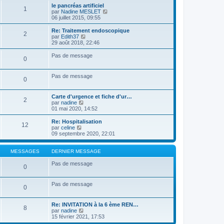
e
r
le pancréas artificiel
1
r
l
V
par
Nadine MESLET
n
e
o
06 juillet 2015, 09:55
i
d
i
e
e
r
Re: Traitement endoscopique
r
2
r
l
V
par
Edith37
m
n
e
o
29 août 2018, 22:46
e
i
d
i
s
e
e
r
Pas de message
s
r
0
r
l
a
m
n
e
g
e
i
d
e
Pas de message
s
e
e
0
s
r
r
a
m
n
g
e
i
Carte d'urgence et fiche d'ur…
2
e
s
V
e
par
nadine
s
o
r
01 mai 2020, 14:52
a
i
m
g
r
e
Re: Hospitalisation
12
e
l
s
V
par
celine
e
s
o
09 septembre 2020, 22:01
d
a
i
e
g
r
r
e
l
MESSAGES
DERNIER MESSAGE
n
e
i
d
Pas de message
0
e
e
r
r
m
n
Pas de message
e
0
i
s
e
s
r
a
Re: INVITATION à la 6 ème REN…
m
8
g
V
par
nadine
e
e
o
15 février 2021, 17:53
s
i
s