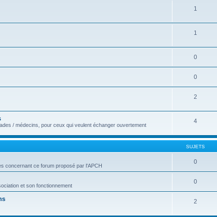
1
1
0
0
2
s
4
alades / médecins, pour ceux qui veulent échanger ouvertement
SUJETS
0
ées concernant ce forum proposé par l'APCH
0
sociation et son fonctionnement
ns
2