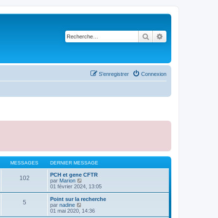
Rechercher
Recherche avancé
S’enregistrer
Connexion
MESSAGES
DERNIER MESSAGE
PCH et gene CFTR
102
V
par
Marion
o
01 février 2024, 13:05
i
r
Point sur la recherche
5
l
V
par
nadine
e
o
01 mai 2020, 14:36
d
i