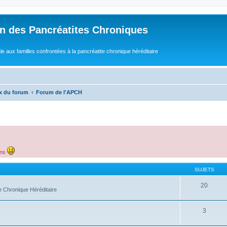
n des Pancréatites Chroniques
e aux familles confrontées à la pancréatite chronique héréditaire
x du forum
Forum de l'APCH
ens
SUJETS
20
e Chronique Héréditaire
3