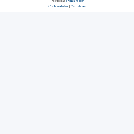
Traduit par
phpBB-fr.com
Confidentialité
|
Conditions