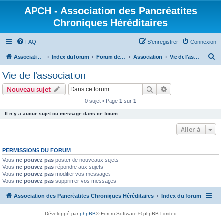
APCH - Association des Pancréatites
Chroniques Héréditaires
FAQ
S’enregistrer
Connexion
R
Association des Pancréatites Chroniques Héréditaires
Index du forum
Forum de l'APCH
Association
Vie de l'association
e
Vie de l'association
c
Rechercher
Recherche avanc
Nouveau sujet
h
0 sujet • Page
1
sur
1
e
Il n’y a aucun sujet ou message dans ce forum.
r
c
Aller à
h
PERMISSIONS DU FORUM
e
Vous
ne pouvez pas
poster de nouveaux sujets
r
Vous
ne pouvez pas
répondre aux sujets
Vous
ne pouvez pas
modifier vos messages
Vous
ne pouvez pas
supprimer vos messages
Association des Pancréatites Chroniques Héréditaires
Index du forum
Développé par
phpBB
® Forum Software © phpBB Limited