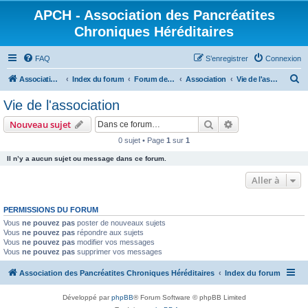
APCH - Association des Pancréatites
Chroniques Héréditaires
FAQ
S’enregistrer
Connexion
R
Association des Pancréatites Chroniques Héréditaires
Index du forum
Forum de l'APCH
Association
Vie de l'association
e
Vie de l'association
c
Rechercher
Recherche avanc
Nouveau sujet
h
0 sujet • Page
1
sur
1
e
Il n’y a aucun sujet ou message dans ce forum.
r
c
Aller à
h
PERMISSIONS DU FORUM
e
Vous
ne pouvez pas
poster de nouveaux sujets
r
Vous
ne pouvez pas
répondre aux sujets
Vous
ne pouvez pas
modifier vos messages
Vous
ne pouvez pas
supprimer vos messages
Association des Pancréatites Chroniques Héréditaires
Index du forum
Développé par
phpBB
® Forum Software © phpBB Limited