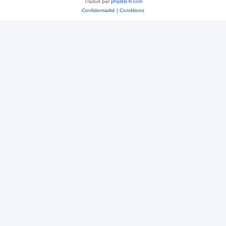
Traduit par
phpBB-fr.com
Confidentialité
|
Conditions