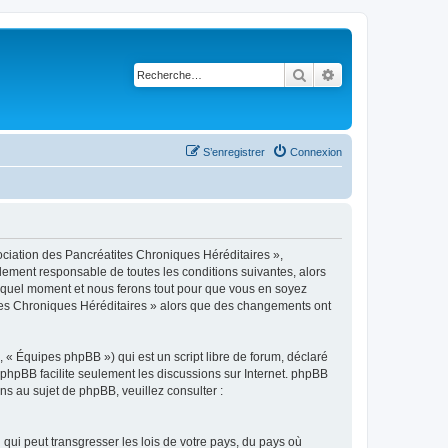
Rechercher
Recherche avancé
S’enregistrer
Connexion
ociation des Pancréatites Chroniques Héréditaires »,
lement responsable de toutes les conditions suivantes, alors
e quel moment et nous ferons tout pour que vous en soyez
tites Chroniques Héréditaires » alors que des changements ont
 « Équipes phpBB ») qui est un script libre de forum, déclaré
l phpBB facilite seulement les discussions sur Internet. phpBB
 au sujet de phpBB, veuillez consulter :
qui peut transgresser les lois de votre pays, du pays où