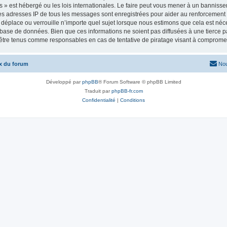
» est hébergé ou les lois internationales. Le faire peut vous mener à un bannisse
 Les adresses IP de tous les messages sont enregistrées pour aider au renforcemen
 déplace ou verrouille n’importe quel sujet lorsque nous estimons que cela est né
 base de données. Bien que ces informations ne soient pas diffusées à une tierce p
être tenus comme responsables en cas de tentative de piratage visant à comprome
x du forum
Nou
Développé par
phpBB
® Forum Software © phpBB Limited
Traduit par
phpBB-fr.com
Confidentialité
|
Conditions