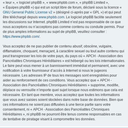
« leur », « logiciel phpBB », « www.phpbb.com », « phpBB Limited »,
« Équipes phpBB ») qui est un script libre de forum, déclaré sous la licence «
GNU General Public License v2
» (désigné ci-après par « GPL ») et qui peut
être téléchargé depuis
www.phpbb.com
. Le logiciel phpBB facilite seulement
les discussions sur Internet. phpBB Limited n’est pas responsable de ce que
nous acceptons ou n’acceptons pas comme contenu ou conduite permis. Pour
de plus amples informations au sujet de phpBB, veuillez consulter :
https://www.phpbb.com/
.
Vous acceptez de ne pas publier de contenu abusif, obscène, vulgaire,
diffamatoire, choquant, menaçant, à caractère sexuel ou tout autre contenu qui
peut transgresser les lois de votre pays, du pays où « APCH - Association des
Pancréatites Chroniques Héréditaires » est hébergé ou les lois internationales.
Le faire peut vous mener à un bannissement immédiat et permanent, avec une
notification à votre fournisseur d’accès à Internet si nous le jugeons
nécessaire. Les adresses IP de tous les messages sont enregistrées pour
aider au renforcement de ces conditions. Vous acceptez que « APCH -
Association des Pancréatites Chroniques Héréditaires » supprime, modifie,
déplace ou verrouille n’importe quel sujet lorsque nous estimons que cela est
nécessaire. En tant que membre, vous acceptez que toutes les informations
que vous avez saisies soient stockées dans notre base de données. Bien que
ces informations ne soient pas diffusées à une tierce partie sans votre
consentement, ni « APCH - Association des Pancréatites Chroniques
Héréditaires », ni phpBB ne pourront être tenus comme responsables en cas
de tentative de piratage visant à compromettre les données.