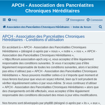
APCH - Association des Pancréatites
Chroniques Héréditaires
FAQ
S’enregistrer
Connexion
R
Association des Pancréatites Chroniques Héréditaires
Index du forum
e
APCH - Association des Pancréatites Chroniques
c
Héréditaires - Conditions d’utilisation
h
En accédant à « APCH - Association des Pancréatites Chroniques
e
Héréditaires » (désigné ci-après par « nous », « notre », « nos », « APCH -
r
Association des Pancréatites Chroniques Héréditaires »,
« https://forum.association-apch.org »), vous acceptez d’être légalement
c
responsable des conditions suivantes. Si vous n’acceptez pas d’être
h
légalement responsable de toutes les conditions suivantes, alors n’accédez
pas et/ou n’utilisez pas « APCH - Association des Pancréatites Chroniques
e
Héréditaires ». Nous pouvons modifier celles-ci à n’importe quel moment et
r
nous ferons tout pour que vous en soyez informé, bien qu’il soit prudent de
vérifier régulièrement celles-ci par vous-même. Si vous continuez d’utiliser
« APCH - Association des Pancréatites Chroniques Héréditaires » alors que
des changements ont été effectués, vous acceptez d’être légalement
responsable des conditions découlant des mises à jour et/ou modifications.
Nos forums sont développés par phpBB (désigné ci-après par « ils », « eux »,