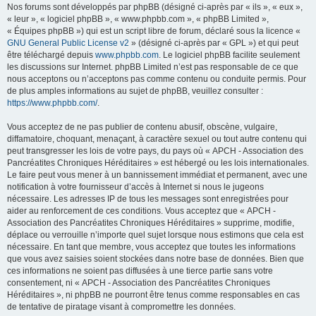
Nos forums sont développés par phpBB (désigné ci-après par « ils », « eux »,
« leur », « logiciel phpBB », « www.phpbb.com », « phpBB Limited »,
« Équipes phpBB ») qui est un script libre de forum, déclaré sous la licence «
GNU General Public License v2
» (désigné ci-après par « GPL ») et qui peut
être téléchargé depuis
www.phpbb.com
. Le logiciel phpBB facilite seulement
les discussions sur Internet. phpBB Limited n’est pas responsable de ce que
nous acceptons ou n’acceptons pas comme contenu ou conduite permis. Pour
de plus amples informations au sujet de phpBB, veuillez consulter :
https://www.phpbb.com/
.
Vous acceptez de ne pas publier de contenu abusif, obscène, vulgaire,
diffamatoire, choquant, menaçant, à caractère sexuel ou tout autre contenu qui
peut transgresser les lois de votre pays, du pays où « APCH - Association des
Pancréatites Chroniques Héréditaires » est hébergé ou les lois internationales.
Le faire peut vous mener à un bannissement immédiat et permanent, avec une
notification à votre fournisseur d’accès à Internet si nous le jugeons
nécessaire. Les adresses IP de tous les messages sont enregistrées pour
aider au renforcement de ces conditions. Vous acceptez que « APCH -
Association des Pancréatites Chroniques Héréditaires » supprime, modifie,
déplace ou verrouille n’importe quel sujet lorsque nous estimons que cela est
nécessaire. En tant que membre, vous acceptez que toutes les informations
que vous avez saisies soient stockées dans notre base de données. Bien que
ces informations ne soient pas diffusées à une tierce partie sans votre
consentement, ni « APCH - Association des Pancréatites Chroniques
Héréditaires », ni phpBB ne pourront être tenus comme responsables en cas
de tentative de piratage visant à compromettre les données.