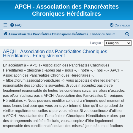
APCH - Association des Pancréatites
Chroniques Héréditaires
FAQ
Connexion
R
Association des Pancréatites Chroniques Héréditaires
Index du forum
e
Langue :
c
APCH - Association des Pancréatites Chroniques
Héréditaires - Enregistrement
h
e
En accédant à « APCH - Association des Pancréatites Chroniques
r
Héréditaires » (désigné ci-après par « nous », « notre », « nos », « APCH -
Association des Pancréatites Chroniques Héréditaires »,
c
« https://forum.association-apch.org »), vous acceptez d’être légalement
h
responsable des conditions suivantes. Si vous n’acceptez pas d’être
légalement responsable de toutes les conditions suivantes, alors n’accédez
e
pas et/ou n’utilisez pas « APCH - Association des Pancréatites Chroniques
r
Héréditaires ». Nous pouvons modifier celles-ci à n’importe quel moment et
nous ferons tout pour que vous en soyez informé, bien qu’il soit prudent de
vérifier régulièrement celles-ci par vous-même. Si vous continuez d’utiliser
« APCH - Association des Pancréatites Chroniques Héréditaires » alors que
des changements ont été effectués, vous acceptez d’être légalement
responsable des conditions découlant des mises à jour et/ou modifications.