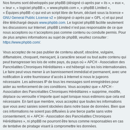
Nos forums sont développés par phpBB (désigné ci-après par « ils », « eux »,
« leur », « logiciel phpBB », « www.phpbb.com », « phpBB Limited »,
« Équipes phpBB ») qui est un script libre de forum, déclaré sous la licence «
GNU General Public License v2
» (désigné ci-après par « GPL ») et qui peut
être téléchargé depuis
www.phpbb.com
. Le logiciel phpBB facilite seulement
les discussions sur Internet. phpBB Limited n’est pas responsable de ce que
nous acceptons ou n’acceptons pas comme contenu ou conduite permis. Pour
de plus amples informations au sujet de phpBB, veuillez consulter :
https://www.phpbb.com/
.
Vous acceptez de ne pas publier de contenu abusif, obscène, vulgaire,
diffamatoire, choquant, menaçant, à caractère sexuel ou tout autre contenu qui
peut transgresser les lois de votre pays, du pays où « APCH - Association des
Pancréatites Chroniques Héréditaires » est hébergé ou les lois internationales.
Le faire peut vous mener à un bannissement immédiat et permanent, avec une
notification à votre fournisseur d’accès à Internet si nous le jugeons
nécessaire. Les adresses IP de tous les messages sont enregistrées pour
aider au renforcement de ces conditions. Vous acceptez que « APCH -
Association des Pancréatites Chroniques Héréditaires » supprime, modifie,
déplace ou verrouille n’importe quel sujet lorsque nous estimons que cela est
nécessaire. En tant que membre, vous acceptez que toutes les informations
que vous avez saisies soient stockées dans notre base de données. Bien que
ces informations ne soient pas diffusées à une tierce partie sans votre
consentement, ni « APCH - Association des Pancréatites Chroniques
Héréditaires », ni phpBB ne pourront être tenus comme responsables en cas
de tentative de piratage visant à compromettre les données.