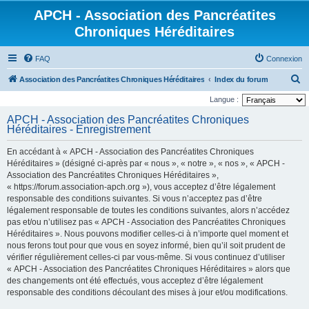
APCH - Association des Pancréatites
Chroniques Héréditaires
FAQ
Connexion
R
Association des Pancréatites Chroniques Héréditaires
Index du forum
e
Langue :
c
APCH - Association des Pancréatites Chroniques
Héréditaires - Enregistrement
h
e
En accédant à « APCH - Association des Pancréatites Chroniques
r
Héréditaires » (désigné ci-après par « nous », « notre », « nos », « APCH -
Association des Pancréatites Chroniques Héréditaires »,
c
« https://forum.association-apch.org »), vous acceptez d’être légalement
h
responsable des conditions suivantes. Si vous n’acceptez pas d’être
légalement responsable de toutes les conditions suivantes, alors n’accédez
e
pas et/ou n’utilisez pas « APCH - Association des Pancréatites Chroniques
r
Héréditaires ». Nous pouvons modifier celles-ci à n’importe quel moment et
nous ferons tout pour que vous en soyez informé, bien qu’il soit prudent de
vérifier régulièrement celles-ci par vous-même. Si vous continuez d’utiliser
« APCH - Association des Pancréatites Chroniques Héréditaires » alors que
des changements ont été effectués, vous acceptez d’être légalement
responsable des conditions découlant des mises à jour et/ou modifications.