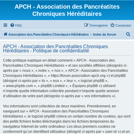
APCH - Association des Pancréatites
Chroniques Héréditaires
FAQ
S’enregistrer
Connexion
R
Association des Pancréatites Chroniques Héréditaires
Index du forum
e
APCH - Association des Pancréatites Chroniques
c
Héréditaires - Politique de confidentialité
h
Cette politique explique en détail comment « APCH - Association des
e
Pancréatites Chroniques Héréditaires » et ses sociétés affiliées (désignés ci-
r
après par « nous », « notre », « nos », « APCH - Association des Pancréatites
Chroniques Héréditaires », « https://forum.association-apch.org ») et phpBB
c
(désigné ci-après par « ils », « eux », « leur », « logiciel phpBB »,
h
« www.phpbb.com », « phpBB Limited », « Équipes phpBB ») utilisent
n’importe quelle information collectée pendant n’importe quelle session
e
d’utilisation de votre part (désignée ci-après par « vos informations »).
r
Vos informations sont collectées de deux manières. Premièrement, en
naviguant sur « APCH - Association des Pancréatites Chroniques
Héréditaires », le logiciel phpBB créera un certain nombre de cookies, qui sont
des petits fichiers textes téléchargés dans les fichiers temporaires du
navigateur Internet de votre ordinateur. Les deux premiers cookies ne
contiennent qu’un identifiant utilisateur (désigné ci-après par « user-id ») et un