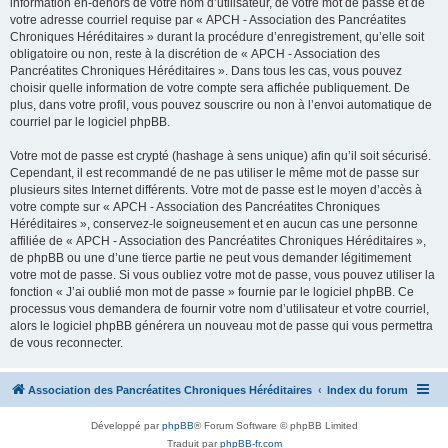
information en-dehors de votre nom d’utilisateur, de votre mot de passe et de
votre adresse courriel requise par « APCH - Association des Pancréatites
Chroniques Héréditaires » durant la procédure d’enregistrement, qu’elle soit
obligatoire ou non, reste à la discrétion de « APCH - Association des
Pancréatites Chroniques Héréditaires ». Dans tous les cas, vous pouvez
choisir quelle information de votre compte sera affichée publiquement. De
plus, dans votre profil, vous pouvez souscrire ou non à l’envoi automatique de
courriel par le logiciel phpBB.
Votre mot de passe est crypté (hashage à sens unique) afin qu’il soit sécurisé.
Cependant, il est recommandé de ne pas utiliser le même mot de passe sur
plusieurs sites Internet différents. Votre mot de passe est le moyen d’accès à
votre compte sur « APCH - Association des Pancréatites Chroniques
Héréditaires », conservez-le soigneusement et en aucun cas une personne
affiliée de « APCH - Association des Pancréatites Chroniques Héréditaires »,
de phpBB ou une d’une tierce partie ne peut vous demander légitimement
votre mot de passe. Si vous oubliez votre mot de passe, vous pouvez utiliser la
fonction « J’ai oublié mon mot de passe » fournie par le logiciel phpBB. Ce
processus vous demandera de fournir votre nom d’utilisateur et votre courriel,
alors le logiciel phpBB générera un nouveau mot de passe qui vous permettra
de vous reconnecter.
Association des Pancréatites Chroniques Héréditaires
Index du forum
Développé par
phpBB
® Forum Software © phpBB Limited
Traduit par
phpBB-fr.com