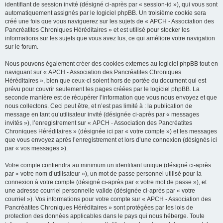
identifiant de session invité (désigné ci-après par « session-id »), qui vous sont
automatiquement assignés par le logiciel phpBB. Un troisième cookie sera
créé une fois que vous naviguerez sur les sujets de « APCH - Association des
Pancréatites Chroniques Héréditaires » et est utilisé pour stocker les
informations sur les sujets que vous avez lus, ce qui améliore votre navigation
sur le forum.
Nous pouvons également créer des cookies externes au logiciel phpBB tout en
naviguant sur « APCH - Association des Pancréatites Chroniques
Héréditaires », bien que ceux-ci soient hors de portée du document qui est
prévu pour couvrir seulement les pages créées par le logiciel phpBB. La
seconde manière est de récupérer l’information que vous nous envoyez et que
nous collectons. Ceci peut être, et n’est pas limité à : la publication de
message en tant qu’utilisateur invité (désignée ci-après par « messages
invités »), l’enregistrement sur « APCH - Association des Pancréatites
Chroniques Héréditaires » (désignée ici par « votre compte ») et les messages
que vous envoyez après l’enregistrement et lors d’une connexion (désignés ici
par « vos messages »).
Votre compte contiendra au minimum un identifiant unique (désigné ci-après
par « votre nom d’utilisateur »), un mot de passe personnel utilisé pour la
connexion à votre compte (désigné ci-après par « votre mot de passe »), et
une adresse courriel personnelle valide (désignée ci-après par « votre
courriel »). Vos informations pour votre compte sur « APCH - Association des
Pancréatites Chroniques Héréditaires » sont protégées par les lois de
protection des données applicables dans le pays qui nous héberge. Toute