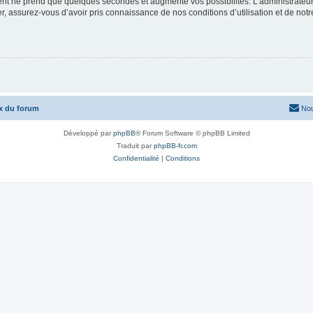
ment ne prend que quelques secondes et augmente vos possibilités. L’administrate
 assurez-vous d’avoir pris connaissance de nos conditions d’utilisation et de notre 
x du forum
Nou
Développé par
phpBB
® Forum Software © phpBB Limited
Traduit par
phpBB-fr.com
Confidentialité
|
Conditions