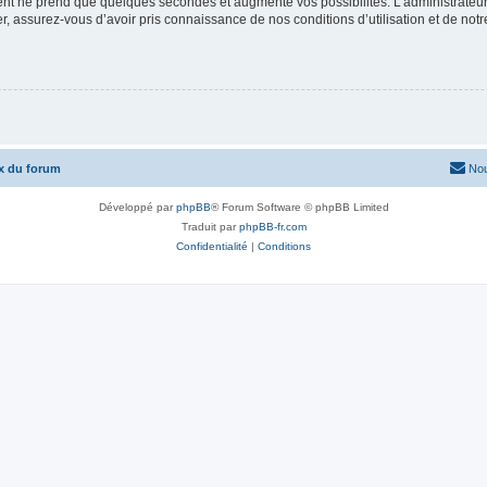
ment ne prend que quelques secondes et augmente vos possibilités. L’administrate
 assurez-vous d’avoir pris connaissance de nos conditions d’utilisation et de notre 
x du forum
Nou
Développé par
phpBB
® Forum Software © phpBB Limited
Traduit par
phpBB-fr.com
Confidentialité
|
Conditions