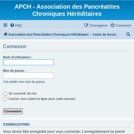
APCH - Association des Pancréatites
Chroniques Héréditaires
FAQ
S’enregistrer
Connexion
R
Association des Pancréatites Chroniques Héréditaires
Index du forum
e
Connexion
c
h
Nom d’utilisateur :
e
r
Mot de passe :
c
J’ai oublié mon mot de passe
h
e
Se souvenir de moi
Cacher mon statut en ligne pour cette session
r
S’ENREGISTRER
Vous devez être enregistré pour vous connecter. L’enregistrement ne prend