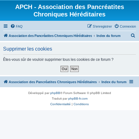
APCH - Association des Pancréatites
Chroniques Héréditaires
FAQ
S’enregistrer
Connexion
R
Association des Pancréatites Chroniques Héréditaires
Index du forum
e
Supprimer les cookies
c
h
Êtes-vous sûr de vouloir supprimer tous les cookies de ce forum ?
e
r
c
Association des Pancréatites Chroniques Héréditaires
Index du forum
h
Développé par
phpBB
® Forum Software © phpBB Limited
e
Traduit par
phpBB-fr.com
r
Confidentialité
|
Conditions