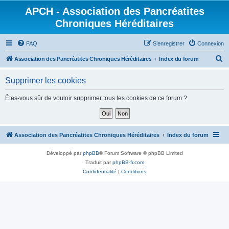
APCH - Association des Pancréatites
Chroniques Héréditaires
FAQ
S’enregistrer
Connexion
R
Association des Pancréatites Chroniques Héréditaires
Index du forum
e
Supprimer les cookies
c
h
Êtes-vous sûr de vouloir supprimer tous les cookies de ce forum ?
e
r
c
Association des Pancréatites Chroniques Héréditaires
Index du forum
h
Développé par
phpBB
® Forum Software © phpBB Limited
e
Traduit par
phpBB-fr.com
r
Confidentialité
|
Conditions