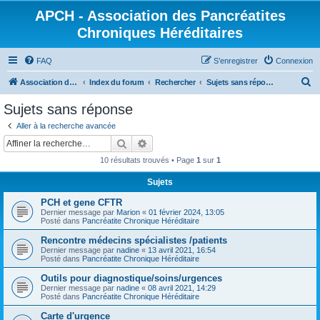
APCH - Association des Pancréatites
Chroniques Héréditaires
FAQ
S’enregistrer
Connexion
R
Association des Pancréatites Chroniques Héréditaires
Index du forum
Rechercher
Sujets sans réponse
e
Sujets sans réponse
c
Aller à la recherche avancée
h
Rechercher
Recherche avancée
e
10 résultats trouvés • Page
1
sur
1
r
Sujets
c
PCH et gene CFTR
h
Dernier message par
Marion
«
01 février 2024, 13:05
e
Posté dans
Pancréatite Chronique Héréditaire
r
Rencontre médecins spécialistes /patients
Dernier message par
nadine
«
13 avril 2021, 16:54
Posté dans
Pancréatite Chronique Héréditaire
Outils pour diagnostique/soins/urgences
Dernier message par
nadine
«
08 avril 2021, 14:29
Posté dans
Pancréatite Chronique Héréditaire
Carte d'urgence