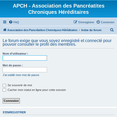
APCH - Association des Pancréatites
Chroniques Héréditaires
FAQ
S’enregistrer
Connexion
R
Association des Pancréatites Chroniques Héréditaires
Index du forum
e
Le forum exige que vous soyez enregistré et connecté pour
c
pouvoir consulter le profil des membres.
h
Nom d’utilisateur :
e
r
Mot de passe :
c
h
J’ai oublié mon mot de passe
e
Se souvenir de moi
r
Cacher mon statut en ligne pour cette session
S’ENREGISTRER