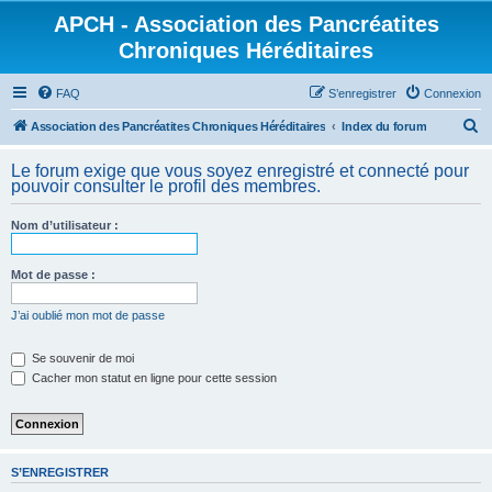
APCH - Association des Pancréatites
Chroniques Héréditaires
FAQ
S’enregistrer
Connexion
R
Association des Pancréatites Chroniques Héréditaires
Index du forum
e
Le forum exige que vous soyez enregistré et connecté pour
c
pouvoir consulter le profil des membres.
h
Nom d’utilisateur :
e
r
Mot de passe :
c
h
J’ai oublié mon mot de passe
e
Se souvenir de moi
r
Cacher mon statut en ligne pour cette session
S’ENREGISTRER