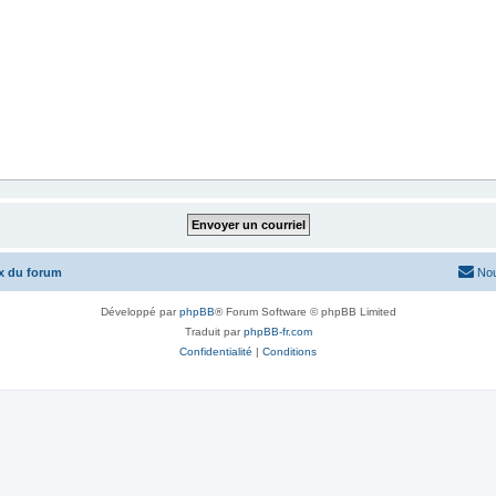
x du forum
Nou
Développé par
phpBB
® Forum Software © phpBB Limited
Traduit par
phpBB-fr.com
Confidentialité
|
Conditions