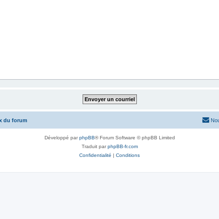
x du forum
Nou
Développé par
phpBB
® Forum Software © phpBB Limited
Traduit par
phpBB-fr.com
Confidentialité
|
Conditions