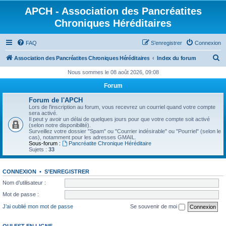
APCH - Association des Pancréatites
Chroniques Héréditaires
FAQ
S’enregistrer
Connexion
R
Association des Pancréatites Chroniques Héréditaires
Index du forum
e
Nous sommes le 08 août 2026, 09:08
c
Forum
h
Forum de l'APCH
e
Lors de l'inscription au forum, vous recevrez un courriel quand votre compte
sera activé.
r
Il peut y avoir un délai de quelques jours pour que votre compte soit activé
(selon notre disponibilité).
c
Surveillez votre dossier "Spam" ou "Courrier indésirable" ou "Pourriel" (selon le
cas), notamment pour les adresses GMAIL.
h
Sous-forum :
Pancréatite Chronique Héréditaire
Sujets :
33
e
r
CONNEXION
•
S’ENREGISTRER
Nom d’utilisateur :
Mot de passe :
J’ai oublié mon mot de passe
Se souvenir de moi
QUI EST EN LIGNE