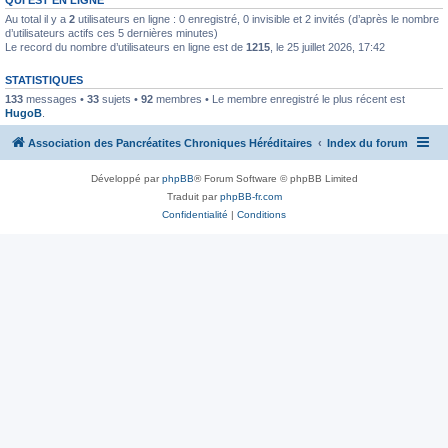
Au total il y a
2
utilisateurs en ligne : 0 enregistré, 0 invisible et 2 invités (d’après le nombre
d’utilisateurs actifs ces 5 dernières minutes)
Le record du nombre d’utilisateurs en ligne est de
1215
, le 25 juillet 2026, 17:42
STATISTIQUES
133
messages •
33
sujets •
92
membres • Le membre enregistré le plus récent est
HugoB
.
Association des Pancréatites Chroniques Héréditaires
Index du forum
Développé par
phpBB
® Forum Software © phpBB Limited
Traduit par
phpBB-fr.com
Confidentialité
|
Conditions