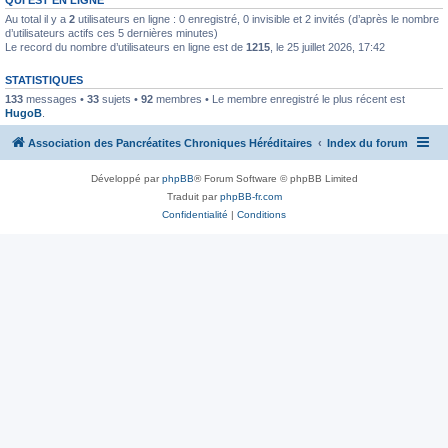
Au total il y a
2
utilisateurs en ligne : 0 enregistré, 0 invisible et 2 invités (d’après le nombre
d’utilisateurs actifs ces 5 dernières minutes)
Le record du nombre d’utilisateurs en ligne est de
1215
, le 25 juillet 2026, 17:42
STATISTIQUES
133
messages •
33
sujets •
92
membres • Le membre enregistré le plus récent est
HugoB
.
Association des Pancréatites Chroniques Héréditaires
Index du forum
Développé par
phpBB
® Forum Software © phpBB Limited
Traduit par
phpBB-fr.com
Confidentialité
|
Conditions