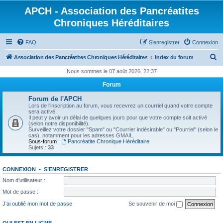
APCH - Association des Pancréatites
Chroniques Héréditaires
FAQ
S’enregistrer
Connexion
R
Association des Pancréatites Chroniques Héréditaires
Index du forum
e
Nous sommes le 07 août 2026, 22:37
c
Forum
h
Forum de l'APCH
e
Lors de l'inscription au forum, vous recevrez un courriel quand votre compte
sera activé.
r
Il peut y avoir un délai de quelques jours pour que votre compte soit activé
(selon notre disponibilité).
c
Surveillez votre dossier "Spam" ou "Courrier indésirable" ou "Pourriel" (selon le
cas), notamment pour les adresses GMAIL.
h
Sous-forum :
Pancréatite Chronique Héréditaire
Sujets :
33
e
r
CONNEXION
•
S’ENREGISTRER
Nom d’utilisateur :
Mot de passe :
J’ai oublié mon mot de passe
Se souvenir de moi
QUI EST EN LIGNE