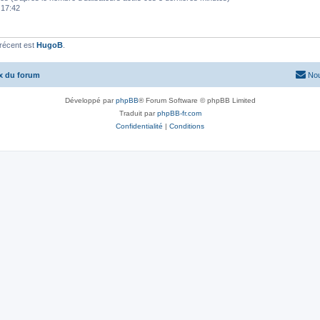
, 17:42
récent est
HugoB
.
x du forum
Nou
Développé par
phpBB
® Forum Software © phpBB Limited
Traduit par
phpBB-fr.com
Confidentialité
|
Conditions