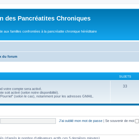
n des Pancréatites Chroniques
e aux familles confrontées à la pancréatite chronique héréditaire
x du forum
SUJETS
33
nd votre compte sera activé.
e soit activé (selon notre disponibilité).
 "Pourriel" (selon le cas), notamment pour les adresses GMAIL.
J’ai oublié mon mot de passe
|
Se souvenir de moi
vités (d’après le nombre d’utilisateurs actifs ces 5 dernières minutes)