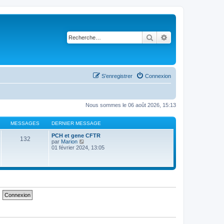
Rechercher
Recherche avancé
S’enregistrer
Connexion
Nous sommes le 06 août 2026, 15:13
MESSAGES
DERNIER MESSAGE
PCH et gene CFTR
132
V
par
Marion
o
01 février 2024, 13:05
i
r
l
e
d
e
r
n
i
e
r
m