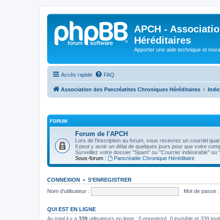
APCH - Associatio
Héréditaires
Apporter une aide technique et moral
Accès rapide
FAQ
Association des Pancréatites Chroniques Héréditaires
Inde
FORUM
Forum de l'APCH
Lors de l'inscription au forum, vous recevrez un courriel qua
Il peut y avoir un délai de quelques jours pour que votre compt
Surveillez votre dossier "Spam" ou "Courrier indésirable" ou
Sous-forum :
Pancréatite Chronique Héréditaire
CONNEXION
•
S’ENREGISTRER
Nom d’utilisateur :
Mot de passe :
QUI EST EN LIGNE
Au total il y a
339
utilisateurs en ligne : 0 enregistré, 0 invisible et 339 in