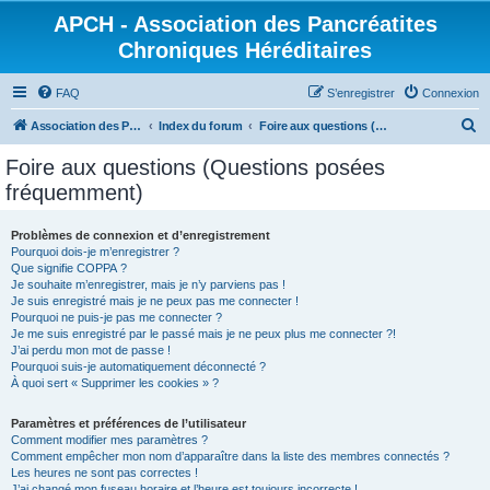
APCH - Association des Pancréatites
Chroniques Héréditaires
FAQ
S’enregistrer
Connexion
R
Association des Pancréatites Chroniques Héréditaires
Index du forum
Foire aux questions (Questions posées fréquemment)
e
Foire aux questions (Questions posées
c
fréquemment)
h
e
Problèmes de connexion et d’enregistrement
Pourquoi dois-je m’enregistrer ?
r
Que signifie COPPA ?
c
Je souhaite m’enregistrer, mais je n’y parviens pas !
Je suis enregistré mais je ne peux pas me connecter !
h
Pourquoi ne puis-je pas me connecter ?
Je me suis enregistré par le passé mais je ne peux plus me connecter ?!
e
J’ai perdu mon mot de passe !
r
Pourquoi suis-je automatiquement déconnecté ?
À quoi sert « Supprimer les cookies » ?
Paramètres et préférences de l’utilisateur
Comment modifier mes paramètres ?
Comment empêcher mon nom d’apparaître dans la liste des membres connectés ?
Les heures ne sont pas correctes !
J’ai changé mon fuseau horaire et l’heure est toujours incorrecte !