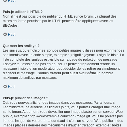
Haut
Puis-je utiliser le HTML ?
Non, il n’est pas possible de publier du HTML sur ce forum. La plupart des
mises en forme permises par le HTML peuvent être appliquées avec les
BBCodes.
Haut
Que sont les smileys ?
Les smileys, ou émoticônes, sont de petites images utilisées pour exprimer des
sentiments avec un code simple, exemple : :) signifie joyeux, :( signifie triste. La
liste complète des smileys est visible sur la page de rédaction de message.
Essayez toutefois de ne pas en abuser. Ils peuvent rapidement rendre un
message illisible et un modérateur peut décider de les retirer ou simplement
d’effacer le message. L’administrateur peut aussi avoir défini un nombre
maximum de smileys par message.
Haut
Puis-je publier des images ?
Oui, vous pouvez afficher des images dans vos messages. Par ailleurs, si
l’administrateur a autorisé les fichiers joints, vous pouvez charger une image
sur le forum. Autrement, vous devez lier une image placée sur un serveur Web
public, exemple : http://www.exemple.com/mon-image.gif. Vous ne pouvez pas
lier des images de votre ordinateur (sauf si c’est un serveur Web public) ni des
images placées derrière des mécanismes d’authentification, exemple : boîtes