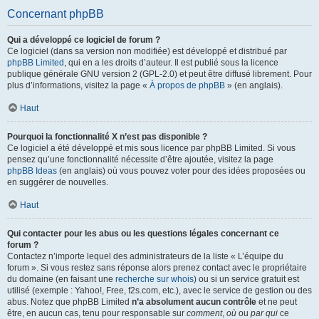
Concernant phpBB
Qui a développé ce logiciel de forum ?
Ce logiciel (dans sa version non modifiée) est développé et distribué par
phpBB Limited
, qui en a les droits d’auteur. Il est publié sous la licence
publique générale GNU version 2 (GPL-2.0) et peut être diffusé librement. Pour
plus d’informations, visitez la page «
À propos de phpBB
» (en anglais).
Haut
Pourquoi la fonctionnalité X n’est pas disponible ?
Ce logiciel a été développé et mis sous licence par phpBB Limited. Si vous
pensez qu’une fonctionnalité nécessite d’être ajoutée, visitez la page
phpBB Ideas
(en anglais) où vous pouvez voter pour des idées proposées ou
en suggérer de nouvelles.
Haut
Qui contacter pour les abus ou les questions légales concernant ce
forum ?
Contactez n’importe lequel des administrateurs de la liste « L’équipe du
forum ». Si vous restez sans réponse alors prenez contact avec le propriétaire
du domaine (en faisant une
recherche sur whois
) ou si un service gratuit est
utilisé (exemple : Yahoo!, Free, f2s.com, etc.), avec le service de gestion ou des
abus. Notez que phpBB Limited
n’a absolument aucun contrôle
et ne peut
être, en aucun cas, tenu pour responsable sur
comment
,
où
ou
par qui
ce