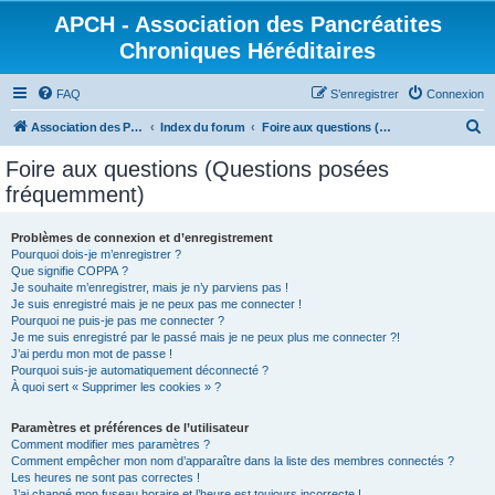
APCH - Association des Pancréatites
Chroniques Héréditaires
FAQ
S’enregistrer
Connexion
R
Association des Pancréatites Chroniques Héréditaires
Index du forum
Foire aux questions (Questions posées fréquemment)
e
Foire aux questions (Questions posées
c
fréquemment)
h
e
Problèmes de connexion et d’enregistrement
Pourquoi dois-je m’enregistrer ?
r
Que signifie COPPA ?
c
Je souhaite m’enregistrer, mais je n’y parviens pas !
Je suis enregistré mais je ne peux pas me connecter !
h
Pourquoi ne puis-je pas me connecter ?
Je me suis enregistré par le passé mais je ne peux plus me connecter ?!
e
J’ai perdu mon mot de passe !
r
Pourquoi suis-je automatiquement déconnecté ?
À quoi sert « Supprimer les cookies » ?
Paramètres et préférences de l’utilisateur
Comment modifier mes paramètres ?
Comment empêcher mon nom d’apparaître dans la liste des membres connectés ?
Les heures ne sont pas correctes !
J’ai changé mon fuseau horaire et l’heure est toujours incorrecte !