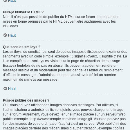
Haut
Puis-je utiliser le HTML ?
Non, il n’est pas possible de publier du HTML sur ce forum. La plupart des
mises en forme permises par le HTML peuvent être appliquées avec les
BBCodes.
Haut
Que sont les smileys ?
Les smileys, ou émoticônes, sont de petites images utilisées pour exprimer des
sentiments avec un code simple, exemple : :) signifie joyeux, :( signifie triste. La
liste complète des smileys est visible sur la page de rédaction de message.
Essayez toutefois de ne pas en abuser. Ils peuvent rapidement rendre un
message illisible et un modérateur peut décider de les retirer ou simplement
d’effacer le message. L’administrateur peut aussi avoir défini un nombre
maximum de smileys par message.
Haut
Puis-je publier des images ?
Oui, vous pouvez afficher des images dans vos messages. Par ailleurs, si
l’administrateur a autorisé les fichiers joints, vous pouvez charger une image
sur le forum. Autrement, vous devez lier une image placée sur un serveur Web
public, exemple : http://www.exemple.com/mon-image.gif. Vous ne pouvez pas
lier des images de votre ordinateur (sauf si c’est un serveur Web public) ni des
images placées derrière des mécanismes d’authentification, exemple : boîtes