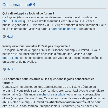
Concernant phpBB
Qui a développé ce logiciel de forum ?
Ce logiciel (dans sa version non modifiée) est développé et distribué par
phpBB Limited
, qui en a les droits d’auteur. Il est publié sous la licence
publique générale GNU version 2 (GPL-2.0) et peut être diffusé librement. Pour
plus d’informations, visitez la page «
À propos de phpBB
» (en anglais).
Haut
Pourquoi la fonctionnalité X n’est pas disponible ?
Ce logiciel a été développé et mis sous licence par phpBB Limited. Si vous
pensez qu’une fonctionnalité nécessite d’être ajoutée, visitez la page
phpBB Ideas
(en anglais) où vous pouvez voter pour des idées proposées ou
en suggérer de nouvelles.
Haut
Qui contacter pour les abus ou les questions légales concernant ce
forum ?
Contactez n’importe lequel des administrateurs de la liste « L’équipe du
forum ». Si vous restez sans réponse alors prenez contact avec le propriétaire
du domaine (en faisant une
recherche sur whois
) ou si un service gratuit est
utilisé (exemple : Yahoo!, Free, f2s.com, etc.), avec le service de gestion ou des
abus. Notez que phpBB Limited
n’a absolument aucun contrôle
et ne peut
être, en aucun cas, tenu pour responsable sur
comment
,
où
ou
par qui
ce